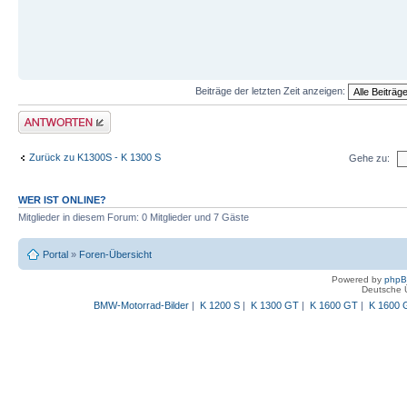
Beiträge der letzten Zeit anzeigen:
Antwort schreiben
Zurück zu K1300S - K 1300 S
Gehe zu:
WER IST ONLINE?
Mitglieder in diesem Forum: 0 Mitglieder und 7 Gäste
Portal
»
Foren-Übersicht
Powered by
php
Deutsche 
BMW-Motorrad-Bilder
|
K 1200 S
|
K 1300 GT
|
K 1600 GT
|
K 1600 