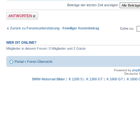
Beiträge der letzten Zeit anzeigen:
Antwort schreiben
Zurück zu Forumsunterstützung - freiwilliger Kostenbeitrag
Gehe zu:
WER IST ONLINE?
Mitglieder in diesem Forum: 0 Mitglieder und 2 Gäste
Portal
»
Foren-Übersicht
Powered by
php
Deutsche 
BMW-Motorrad-Bilder
|
K 1200 S
|
K 1300 GT
|
K 1600 GT
|
K 1600 