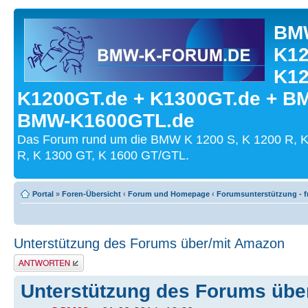
BMW
K12
K12
K1200GT.de + K1300GT.de + B
BMW-K1600GTL.de
Das Forum rund um die BMW K 1200 S, K 1200 R, K
R, K 1300 GT, K 1600 GT/GTL.
Portal
»
Foren-Übersicht
‹
Forum und Homepage
‹
Forumsunterstützung - fr
Unterstützung des Forums über/mit Amazon
Antwort schreiben
Unterstützung des Forums übe