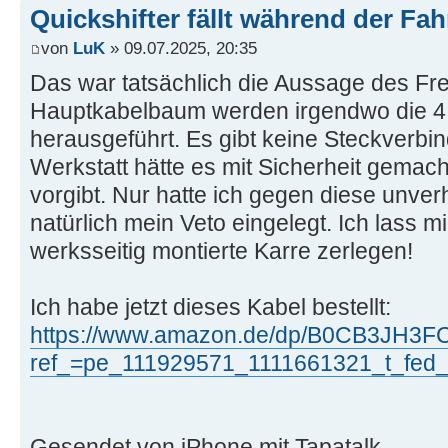
Quickshifter fällt während der Fah
von
LuK
» 09.07.2025, 20:35
Das war tatsächlich die Aussage des Fr
Hauptkabelbaum werden irgendwo die 4 D
herausgeführt. Es gibt keine Steckverb
Werkstatt hätte es mit Sicherheit gema
vorgibt. Nur hatte ich gegen diese unv
natürlich mein Veto eingelegt. Ich lass m
werksseitig montierte Karre zerlegen!
Ich habe jetzt dieses Kabel bestellt:
https://www.amazon.de/dp/B0CB3JH3F
ref_=pe_111929571_1111661321_t_fed_a
Gesendet von iPhone mit Tapatalk