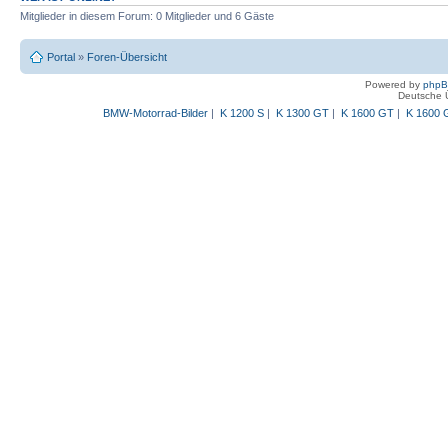
Mitglieder in diesem Forum: 0 Mitglieder und 6 Gäste
Portal
»
Foren-Übersicht
Powered by
php
Deutsche 
BMW-Motorrad-Bilder
|
K 1200 S
|
K 1300 GT
|
K 1600 GT
|
K 1600 