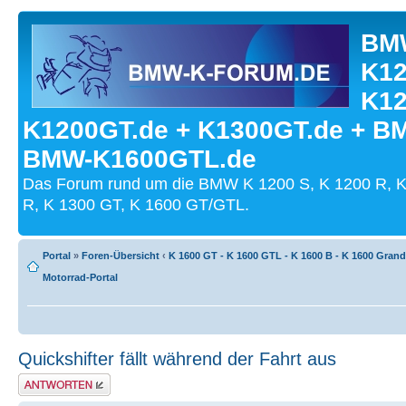
BMW
K12
K12
K1200GT.de + K1300GT.de + B
BMW-K1600GTL.de
Das Forum rund um die BMW K 1200 S, K 1200 R, K
R, K 1300 GT, K 1600 GT/GTL.
Portal
»
Foren-Übersicht
‹
K 1600 GT - K 1600 GTL - K 1600 B - K 1600 Gran
Motorrad-Portal
Quickshifter fällt während der Fahrt aus
Antwort schreiben