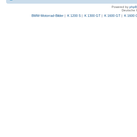
Powered by
php
Deutsche 
BMW-Motorrad-Bilder
|
K 1200 S
|
K 1300 GT
|
K 1600 GT
|
K 1600 