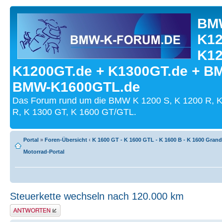
BMW
K12
K12
K1200GT.de + K1300GT.de + B
BMW-K1600GTL.de
Das Forum rund um die BMW K 1200 S, K 1200 R, K
R, K 1300 GT, K 1600 GT/GTL.
Portal
»
Foren-Übersicht
‹
K 1600 GT - K 1600 GTL - K 1600 B - K 1600 Gran
Motorrad-Portal
Steuerkette wechseln nach 120.000 km
Antwort schreiben